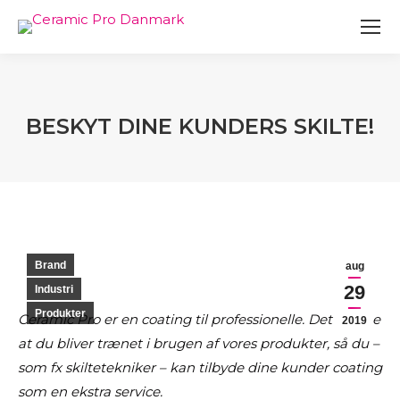
BESKYT DINE KUNDERS SKILTE!
You are here:
Brand
aug
29
Industri
Produkter
Ceramic Pro er en coating til professionelle. Det vil sige
2019
at du bliver trænet i brugen af vores produkter, så du –
som fx skiltetekniker – kan tilbyde dine kunder coating
som en ekstra service.