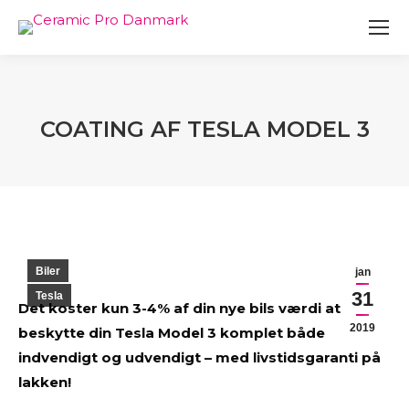
COATING AF TESLA MODEL 3
You are here:
Biler
jan
31
Tesla
Det koster kun 3-4% af din nye bils værdi at
2019
beskytte din Tesla Model 3 komplet både
indvendigt og udvendigt – med livstidsgaranti på
lakken!