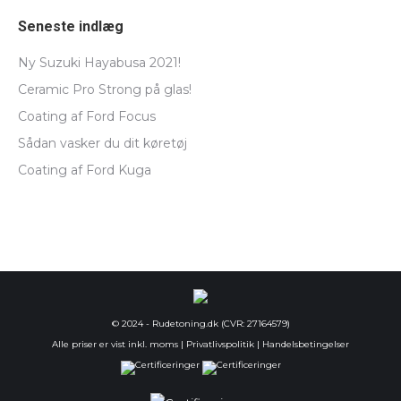
Seneste indlæg
Ny Suzuki Hayabusa 2021!
Ceramic Pro Strong på glas!
Coating af Ford Focus
Sådan vasker du dit køretøj
Coating af Ford Kuga
© 2024 - Rudetoning.dk (CVR: 27164579)
Alle priser er vist inkl. moms |
Privatlivspolitik
|
Handelsbetingelser