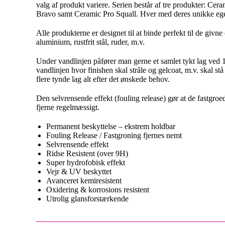
valg af produkt variere. Serien består af tre produkter: Ce
Bravo samt Ceramic Pro Squall. Hver med deres unikke eg
Alle produkterne er designet til at binde perfekt til de givne
aluminium, rustfrit stål, ruder, m.v.
Under vandlinjen påfører man gerne et samlet tykt lag ved 
vandlinjen hvor finishen skal stråle og gelcoat, m.v. skal stå
flere tynde lag alt efter det ønskede behov.
Den selvrensende effekt (fouling release) gør at de fastgro
fjerne regelmæssigt.
Permanent beskyttelse – ekstrem holdbar
Fouling Release / Fastgroning fjernes nemt
Selvrensende effekt
Ridse Resistent (over 9H)
Super hydrofobisk effekt
Vejr & UV beskyttet
Avanceret kemiresistent
Oxidering & korrosions resistent
Utrolig glansforstærkende